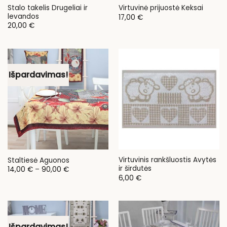
Stalo takelis Drugeliai ir
Virtuvinė prijuostė Keksai
levandos
17,00
€
20,00
€
Išpardavimas!
Virtuvinis rankšluostis Avytės
Staltiesė Aguonos
ir širdutės
Price
14,00
€
–
90,00
€
range:
6,00
€
14,00 €
through
90,00 €
Išpardavimas!