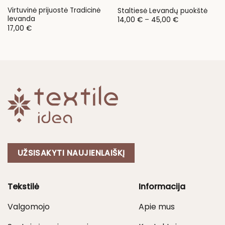
Virtuvinė prijuostė Tradicinė
Staltiesė Levandų puokštė
levanda
Price
14,00
€
–
45,00
€
range:
17,00
€
14,00 €
through
45,00 €
UŽSISAKYTI NAUJIENLAIŠKĮ
Tekstilė
Informacija
Valgomojo
Apie mus