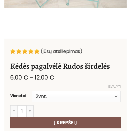
(jūsų atsiliepimas)
Kėdės pagalvėlė Rudos širdelės
Price
6,00
€
–
12,00
€
range:
IŠVALYTI
6,00 €
through
Vienetai
12,00 €
produkto kiekis: Kėdės pagalvėlė Rudos širdelės
Į KREPŠELĮ