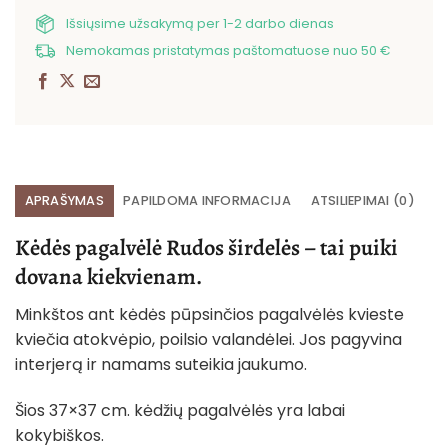
Išsiųsime užsakymą per 1-2 darbo dienas
Nemokamas pristatymas paštomatuose nuo 50 €
APRAŠYMAS
PAPILDOMA INFORMACIJA
ATSILIEPIMAI (0)
Kėdės pagalvėlė Rudos širdelės – tai puiki
dovana kiekvienam.
Minkštos ant kėdės pūpsinčios pagalvėlės kvieste
kviečia atokvėpio, poilsio valandėlei. Jos pagyvina
interjerą ir namams suteikia jaukumo.
Šios 37×37 cm. kėdžių pagalvėlės yra labai
kokybiškos.