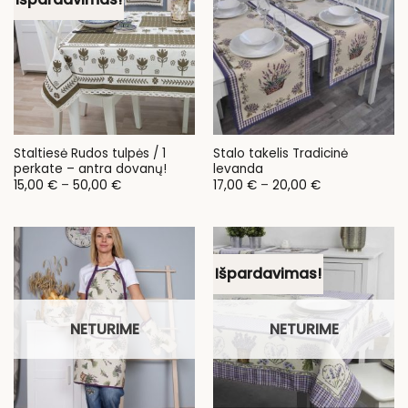
Staltiesė Rudos tulpės / 1
Stalo takelis Tradicinė
perkate – antra dovanų!
levanda
Price
Price
15,00
€
–
50,00
€
17,00
€
–
20,00
€
range:
range:
15,00 €
17,00 €
through
through
50,00 €
20,00 €
Išpardavimas!
NETURIME
NETURIME