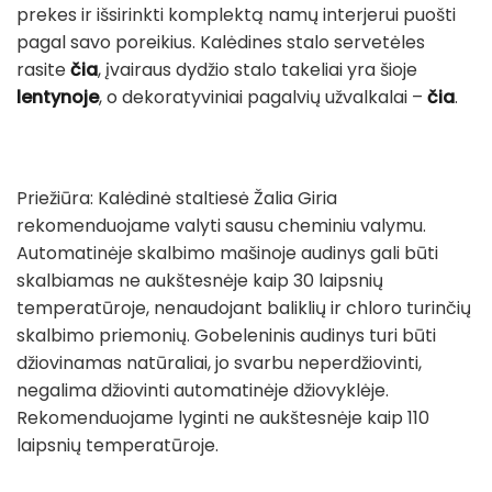
prekes ir išsirinkti komplektą namų interjerui puošti
pagal savo poreikius. Kalėdines stalo servetėles
rasite
čia
, įvairaus dydžio stalo takeliai yra šioje
lentynoje
, o dekoratyviniai pagalvių užvalkalai –
čia
.
Priežiūra: Kalėdinė staltiesė Žalia Giria
rekomenduojame valyti sausu cheminiu valymu.
Automatinėje skalbimo mašinoje audinys gali būti
skalbiamas ne aukštesnėje kaip 30 laipsnių
temperatūroje, nenaudojant baliklių ir chloro turinčių
skalbimo priemonių. Gobeleninis audinys turi būti
džiovinamas natūraliai, jo svarbu neperdžiovinti,
negalima džiovinti automatinėje džiovyklėje.
Rekomenduojame lyginti ne aukštesnėje kaip 110
laipsnių temperatūroje.