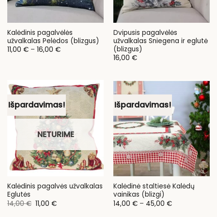
Kalėdinis pagalvėlės
Dvipusis pagalvėlės
užvalkalas Pelėdos (blizgus)
užvalkalas Sniegena ir eglutė
(blizgus)
Price
11,00
€
–
16,00
€
range:
16,00
€
11,00 €
through
16,00 €
Išpardavimas!
Išpardavimas!
NETURIME
Kalėdinis pagalvės užvalkalas
Kalėdinė staltiesė Kalėdų
Eglutės
vainikas (blizgi)
Original
Current
Price
14,00
€
11,00
€
14,00
€
–
45,00
€
price
price
range:
was:
is:
14,00 €