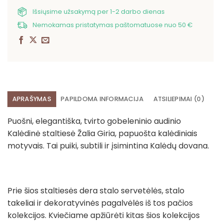
Išsiųsime užsakymą per 1-2 darbo dienas
Nemokamas pristatymas paštomatuose nuo 50 €
APRAŠYMAS
PAPILDOMA INFORMACIJA
ATSILIEPIMAI (0)
Puošni, elegantiška, tvirto gobeleninio audinio
Kalėdinė staltiesė Žalia Giria, papuošta kalėdiniais
motyvais. Tai puiki, subtili ir įsimintina Kalėdų dovana.
Prie šios staltiesės dera stalo servetėlės, stalo
takeliai ir dekoratyvinės pagalvėlės iš tos pačios
kolekcijos. Kviečiame apžiūrėti kitas šios kolekcijos