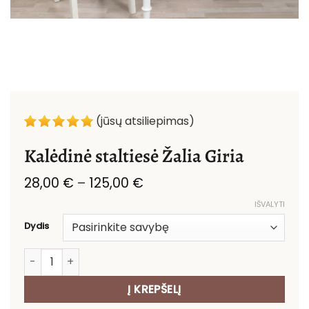
(jūsų atsiliepimas)
Kalėdinė staltiesė Žalia Giria
Price
28,00
€
–
125,00
€
range:
IŠVALYTI
28,00 €
through
Dydis
125,00 €
produkto kiekis: Kalėdinė staltiesė Žalia Giria
Į KREPŠELĮ