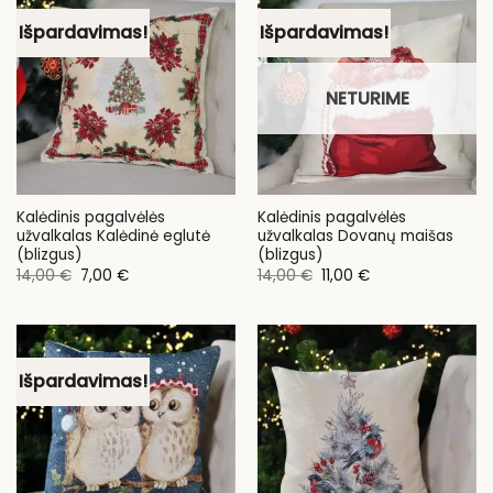
Išpardavimas!
Išpardavimas!
NETURIME
Kalėdinis pagalvėlės
Kalėdinis pagalvėlės
užvalkalas Kalėdinė eglutė
užvalkalas Dovanų maišas
(blizgus)
(blizgus)
Original
Current
Original
Current
14,00
€
7,00
€
14,00
€
11,00
€
price
price
price
price
was:
is:
was:
is:
14,00 €.
7,00 €.
14,00 €.
11,00 €.
Išpardavimas!