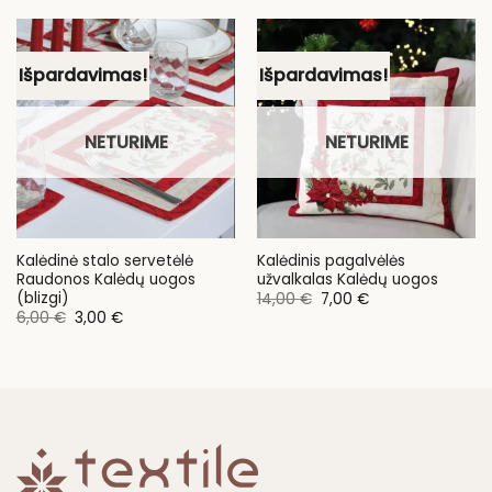
14,00 €.
11,00 €.
through
45,00 €
Išpardavimas!
Išpardavimas!
NETURIME
NETURIME
Kalėdinė stalo servetėlė
Kalėdinis pagalvėlės
Raudonos Kalėdų uogos
užvalkalas Kalėdų uogos
(blizgi)
Original
Current
14,00
€
7,00
€
price
price
Original
Current
6,00
€
3,00
€
was:
is:
price
price
14,00 €.
7,00 €.
was:
is:
6,00 €.
3,00 €.