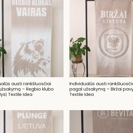
ualūs austi rankšluosčiai
Individualūs austi rankšluosči
užsakymą – Regbio klubo
pagal užsakymą – Biržai pav
s| Textile Idea
Textile Idea