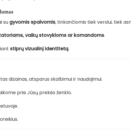
alumas
ai su
gyvomis spalvomis
, tinkančiomis tiek verslui, tiek
izatoriams, vaikų stovykloms ar komandoms
.
riant
stiprų vizualinį identitetą
.
tas dizainas, atsparus skalbimui ir naudojimui.
itaikome prie Jūsų prekės ženklo.
ietuvoje.
oreikius.