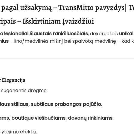
i pagal užsakymą – TransMitto pavyzdys| Te
pais – Išskirtiniam Įvaizdžiui
ofesionaliai išaustais rankšluosčiais
, dekoruotais
unikal
nius
– lino/medvilnės mišinį bei spalvotą medvilnę – kad kie
r Elegancija
i sugeriantis drėgmę.
laus stiliaus, subtilaus prabangos pojūčio
.
ams, boutique viešbučiams, dovanų rinkiniams
.
 lytėjimo efektą.