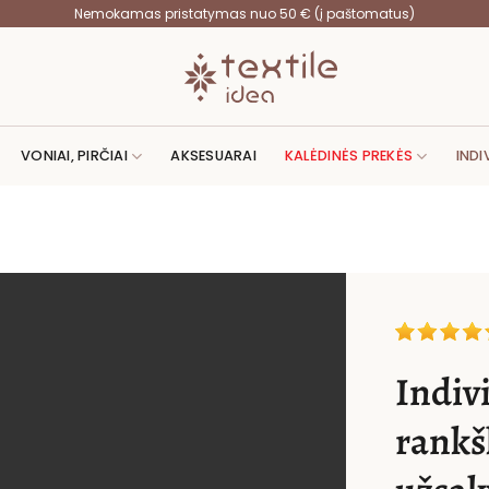
Nemokamas pristatymas nuo 50 € (į paštomatus)
VONIAI, PIRČIAI
AKSESUARAI
KALĖDINĖS PREKĖS
INDI
Indiv
rankš