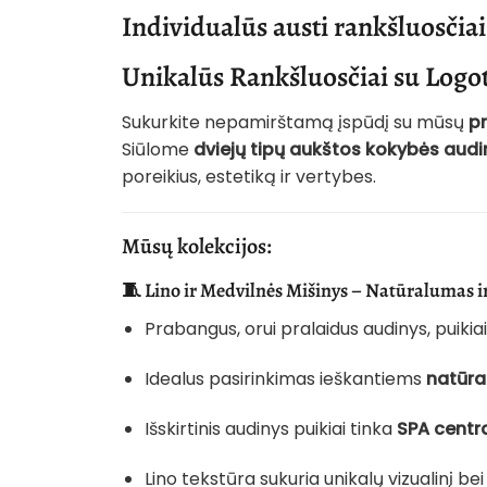
Individualūs austi rankšluosčia
Unikalūs Rankšluosčiai su Logoti
Sukurkite nepamirštamą įspūdį su mūsų
pr
Siūlome
dviejų tipų aukštos kokybės audi
poreikius, estetiką ir vertybes.
Mūsų kolekcijos:
🧵
Lino ir Medvilnės Mišinys – Natūralumas i
Prabangus, orui pralaidus audinys, puikia
Idealus pasirinkimas ieškantiems
natūra
Išskirtinis audinys puikiai tinka
SPA centr
Lino tekstūra sukuria unikalų vizualinį bei