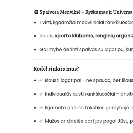
🎨
Spalvota Medvilnė – Ryškumas ir Univers
Tvirti, ilgaamžiai medvilniniai rankšluosči
Idealu
sporto klubams, renginių organ
Galimybė derinti spalvas su logotipu, ku
Kodėl rinktis mus?
✅ Išausti logotipai – ne spauda, bet išaus
✅ Individualūs austi rankšluosčiai – pris
✅ Ilgametė patirtis tekstilės gamyboje L
✅ Mažos ar didelės partijos pagal Jūsų p