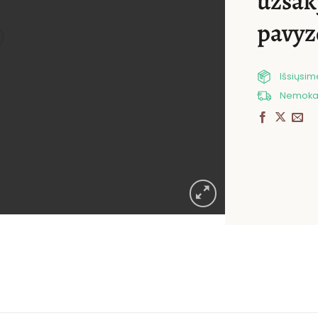
užsak
pavyz
Išsiųsi
Nemokam