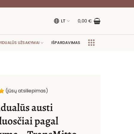
LT
0,00
€
VIDUALŪS UŽSAKYMAI
IŠPARDAVIMAS
(jūsų atsiliepimas)
idualūs austi
luosčiai pagal