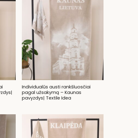
ai
Individualūs austi rankšluosčiai
yzdys|
pagal užsakymą – Kaunas
pavyzdys| Textile Idea