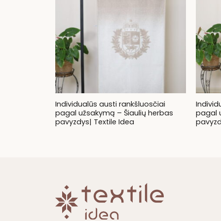
Individualūs austi rankšluosčiai
Individ
pagal užsakymą – Šiaulių herbas
pagal 
pavyzdys| Textile Idea
pavyzdy