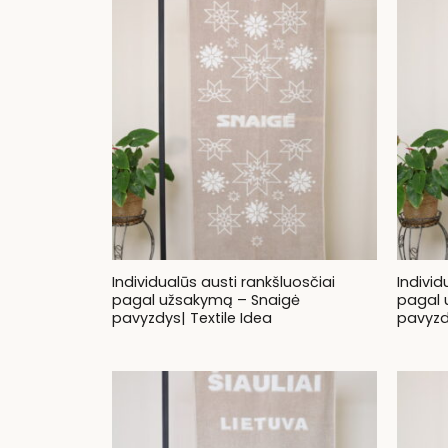
Individualūs austi rankšluosčiai
Individ
pagal užsakymą – Snaigė
pagal 
pavyzdys| Textile Idea
pavyzdy