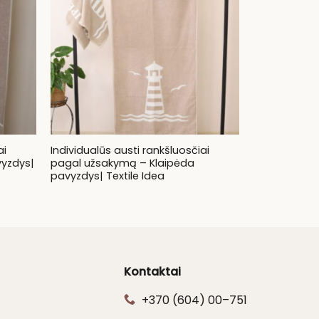
ai
Individualūs austi rankšluosčiai
vyzdys|
pagal užsakymą – Klaipėda
pavyzdys| Textile Idea
Kontaktai
+370 (604) 00–751