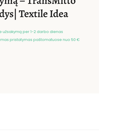
ymą – TransMitto
dys| Textile Idea
me užsakymą per 1-2 darbo dienas
as pristatymas paštomatuose nuo 50 €