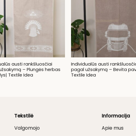
ualūs austi rankšluosčiai
Individualūs austi rankšluosči
užsakymą – Plungės herbas
pagal užsakymą – Bevita pa
s| Textile Idea
Textile Idea
Tekstilė
Informacija
Valgomojo
Apie mus