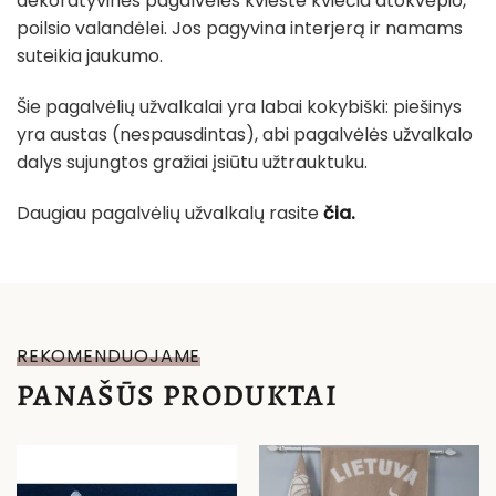
dekoratyvinės pagalvėlės kvieste kviečia atokvėpio,
poilsio valandėlei. Jos pagyvina interjerą ir namams
suteikia jaukumo.
Šie pagalvėlių užvalkalai yra labai kokybiški: piešinys
yra austas (nespausdintas), abi pagalvėlės užvalkalo
dalys sujungtos gražiai įsiūtu užtrauktuku.
Daugiau pagalvėlių užvalkalų rasite
čia.
REKOMENDUOJAME
PANAŠŪS PRODUKTAI