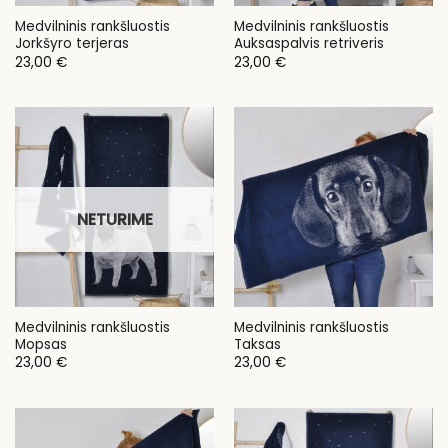
Medvilninis rankšluostis
Medvilninis rankšluostis
Jorkšyro terjeras
Auksaspalvis retriveris
23,00
€
23,00
€
NETURIME
Medvilninis rankšluostis
Medvilninis rankšluostis
Mopsas
Taksas
23,00
€
23,00
€