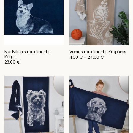
Medvilninis rankšluostis
Vonios rankšluostis Krepšinis
Korgis
Price
11,00
€
–
24,00
€
range:
23,00
€
11,00 €
through
24,00 €