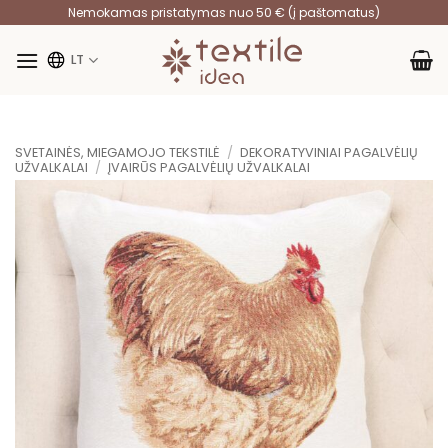
Skip
Nemokamas pristatymas nuo 50 € (į paštomatus)
to
content
LT
SVETAINĖS, MIEGAMOJO TEKSTILĖ
/
DEKORATYVINIAI PAGALVĖLIŲ
UŽVALKALAI
/
ĮVAIRŪS PAGALVĖLIŲ UŽVALKALAI