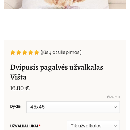
(jūsų atsiliepimas)
Dvipusis pagalvės užvalkalas
Višta
16,00
€
IŠVALYTI
Dydis
UŽVALKALIUKAI
*