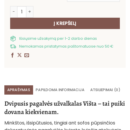
produkto kiekis: Dvipusis pagalvės užvalkalas Višta
Į KREPŠELĮ
Išsiųsime užsakymą per 1-2 darbo dienas
Nemokamas pristatymas paštomatuose nuo 50 €
APRAŠYMAS
PAPILDOMA INFORMACIJA
ATSILIEPIMAI (0)
Dvipusis pagalvės užvalkalas Višta – tai puiki
dovana kiekvienam.
Minkštos, išsipūtusios, tingiai ant sofos pūpsinčios