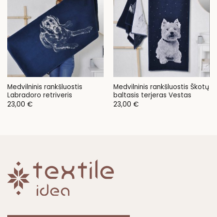
Medvilninis rankšluostis
Medvilninis rankšluostis Škotų
Labradoro retriveris
baltasis terjeras Vestas
23,00
€
23,00
€