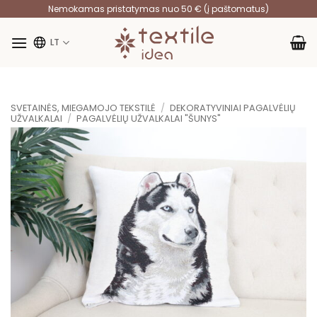
Skip
Nemokamas pristatymas nuo 50 € (į paštomatus)
to
content
LT
SVETAINĖS, MIEGAMOJO TEKSTILĖ
/
DEKORATYVINIAI PAGALVĖLIŲ
UŽVALKALAI
/
PAGALVĖLIŲ UŽVALKALAI "ŠUNYS"