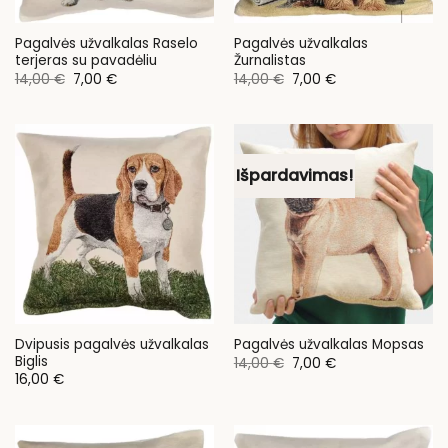
Pagalvės užvalkalas Raselo
Pagalvės užvalkalas
terjeras su pavadėliu
Žurnalistas
Original
Current
Original
Current
14,00
€
7,00
€
14,00
€
7,00
€
price
price
price
price
was:
is:
was:
is:
14,00 €.
7,00 €.
14,00 €.
7,00 €.
Išpardavimas!
Dvipusis pagalvės užvalkalas
Pagalvės užvalkalas Mopsas
Biglis
Original
Current
14,00
€
7,00
€
price
price
16,00
€
was:
is:
14,00 €.
7,00 €.