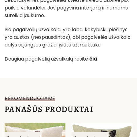
dekoratyvinės pagalvėlės kvieste kviečia atokvėpio,
poilsio valandėlei. Jos pagyvina interjerą ir namams
suteikia jaukumo.
Šie pagalvėlių užvalkalai yra labai kokybiški: piešinys
yra austas (nespausdintas), abi pagalvėlės užvalkalo
dalys sujungtos gražiai įsiūtu užtrauktuku.
Daugiau pagalvėlių užvalkalų rasite
čia
REKOMENDUOJAME
PANAŠŪS PRODUKTAI