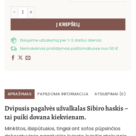
produkto kiekis: Dvipusis pagalvės užvalkalas Sibiro has
Į KREPŠELĮ
Išsiųsime užsakymą per 1-2 darbo dienas
Nemokamas pristatymas paštomatuose nuo 50 €
APRAŠYMAS
PAPILDOMA INFORMACIJA
ATSILIEPIMAI (0)
Dvipusis pagalvės užvalkalas Sibiro haskis –
tai puiki dovana kiekvienam.
Minkštos, išsipūtusios, tingiai ant sofos pūpsinčios