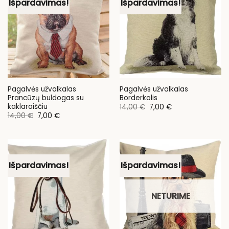
Išpardavimas!
Išpardavimas!
Pagalvės užvalkalas
Pagalvės užvalkalas
Prancūzų buldogas su
Borderkolis
kaklaraiščiu
Original
Current
14,00
€
7,00
€
price
price
Original
Current
14,00
€
7,00
€
was:
is:
price
price
14,00 €.
7,00 €.
was:
is:
14,00 €.
7,00 €.
Išpardavimas!
Išpardavimas!
NETURIME