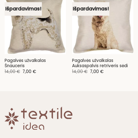
Išpardavimas!
Išpardavimas!
Pagalvės užvalkalas
Pagalvės užvalkalas
Šnauceris
Auksaspalvis retriveris sėdi
Original
Current
Original
Current
14,00
€
7,00
€
14,00
€
7,00
€
price
price
price
price
was:
is:
was:
is:
14,00 €.
7,00 €.
14,00 €.
7,00 €.