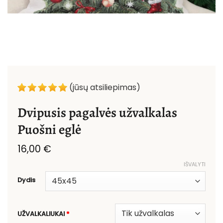
(jūsų atsiliepimas)
Dvipusis pagalvės užvalkalas
Puošni eglė
16,00
€
IŠVALYTI
Dydis
UŽVALKALIUKAI
*