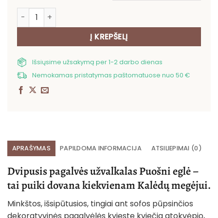
produkto kiekis: Dvipusis pagalvės užvalkalas Puošni eg
Į KREPŠELĮ
Išsiųsime užsakymą per 1-2 darbo dienas
Nemokamas pristatymas paštomatuose nuo 50 €
APRAŠYMAS
PAPILDOMA INFORMACIJA
ATSILIEPIMAI (0)
Dvipusis pagalvės užvalkalas Puošni eglė –
tai puiki dovana kiekvienam Kalėdų megėjui.
Minkštos, išsipūtusios, tingiai ant sofos pūpsinčios
dekoratyvinės pagalvėlės kvieste kviečia atokvėpio,