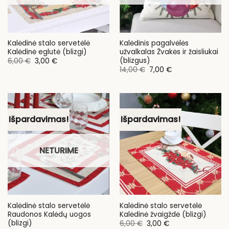
Kalėdinė stalo servetėlė
Kalėdinis pagalvėlės
Kalėdinė eglutė (blizgi)
užvalkalas Žvakės ir žaisliukai
(blizgus)
Original
Current
6,00
€
3,00
€
price
price
Original
Current
14,00
€
7,00
€
was:
is:
price
price
6,00 €.
3,00 €.
was:
is:
14,00 €.
7,00 €.
Išpardavimas!
Išpardavimas!
NETURIME
Kalėdinė stalo servetėlė
Kalėdinė stalo servetėlė
Raudonos Kalėdų uogos
Kalėdinė žvaigždė (blizgi)
(blizgi)
Original
Current
6,00
€
3,00
€