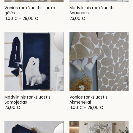
Vonios rankšluostis Lauko
Medvilninis rankšluostis
gėlės
Šnauceris
Price
11,00
€
–
28,00
€
23,00
€
range:
11,00 €
through
28,00 €
Medvilninis rankšluostis
Vonios rankšluostis
Samojedas
Akmenėliai
Price
23,00
€
11,00
€
–
28,00
€
range:
11,00 €
through
28,00 €