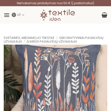
Skip
Nemokamas pristatymas nuo 50 € (į paštomatus)
to
content
LT
SVETAINĖS, MIEGAMOJO TEKSTILĖ
/
DEKORATYVINIAI PAGALVĖLIŲ
UŽVALKALAI
/
ĮVAIRŪS PAGALVĖLIŲ UŽVALKALAI