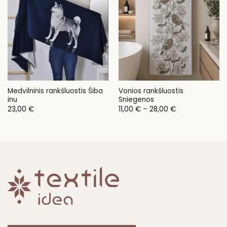
Medvilninis rankšluostis Šiba
Vonios rankšluostis
inu
Sniegenos
Price
23,00
€
11,00
€
–
28,00
€
range:
11,00 €
through
28,00 €