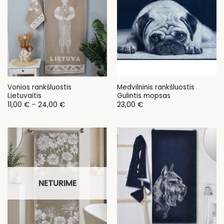
Vonios rankšluostis
Medvilninis rankšluostis
Lietuvaitis
Gulintis mopsas
Price
11,00
€
–
24,00
€
23,00
€
range:
11,00 €
through
24,00 €
NETURIME