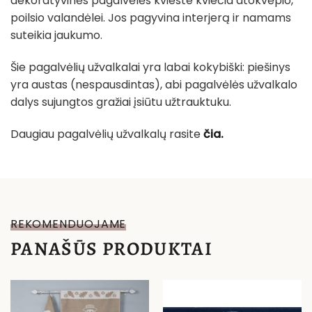
dekoratyvinės pagalvėlės kvieste kviečia atokvėpio,
poilsio valandėlei. Jos pagyvina interjerą ir namams
suteikia jaukumo.
Šie pagalvėlių užvalkalai yra labai kokybiški: piešinys
yra austas (nespausdintas), abi pagalvėlės užvalkalo
dalys sujungtos gražiai įsiūtu užtrauktuku.
Daugiau pagalvėlių užvalkalų rasite
čia.
REKOMENDUOJAME
PANAŠŪS PRODUKTAI