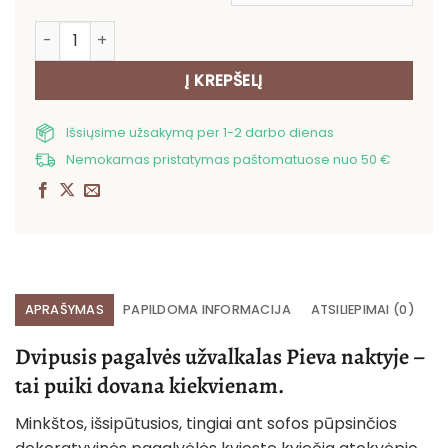
produkto kiekis: Dvipusis pagalvės užvalkalas Pieva nak
Į KREPŠELĮ
Išsiųsime užsakymą per 1-2 darbo dienas
Nemokamas pristatymas paštomatuose nuo 50 €
APRAŠYMAS
PAPILDOMA INFORMACIJA
ATSILIEPIMAI (0)
Dvipusis pagalvės užvalkalas Pieva naktyje –
tai puiki dovana kiekvienam.
Minkštos, išsipūtusios, tingiai ant sofos pūpsinčios