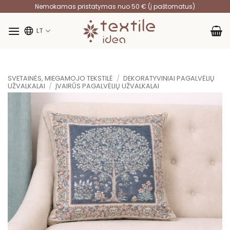
Skip
Nemokamas pristatymas nuo 50 € (į paštomatus)
to
content
LT
SVETAINĖS, MIEGAMOJO TEKSTILĖ
/
DEKORATYVINIAI PAGALVĖLIŲ
UŽVALKALAI
/
ĮVAIRŪS PAGALVĖLIŲ UŽVALKALAI