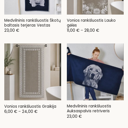
Medvilninis rankšluostis Škotų
Vonios rankšluostis Lauko
baltasis terjeras Vestas
gėlės
Price
23,00
€
11,00
€
–
28,00
€
range:
11,00 €
through
28,00 €
Medvilninis rankšluostis
Vonios rankšluostis Graikija
Auksaspalvis retriveris
Price
6,00
€
–
24,00
€
range:
23,00
€
6,00 €
through
24,00 €