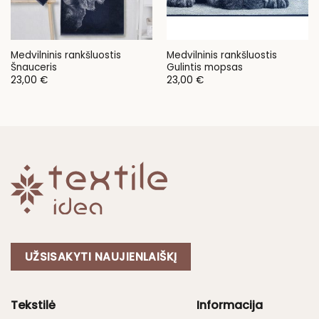
Medvilninis rankšluostis
Medvilninis rankšluostis
Šnauceris
Gulintis mopsas
23,00
€
23,00
€
UŽSISAKYTI NAUJIENLAIŠKĮ
Tekstilė
Informacija