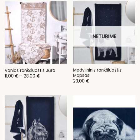
NETURIME
Medvilninis rankšluostis
Vonios rankšluostis Jūra
Mopsas
Price
11,00
€
–
28,00
€
range:
23,00
€
11,00 €
through
28,00 €