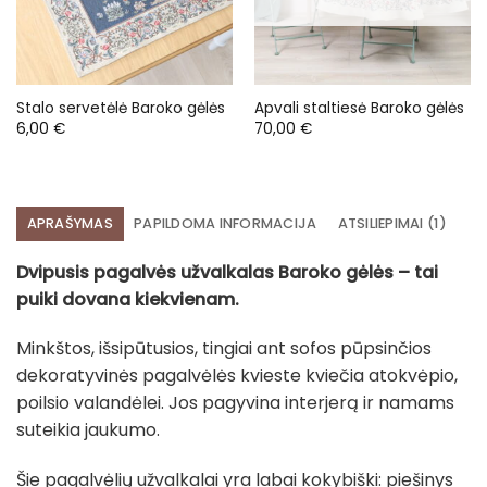
Stalo servetėlė Baroko gėlės
Apvali staltiesė Baroko gėlės
6,00
€
70,00
€
APRAŠYMAS
PAPILDOMA INFORMACIJA
ATSILIEPIMAI (1)
Dvipusis pagalvės užvalkalas Baroko gėlės – tai
puiki dovana kiekvienam.
Minkštos, išsipūtusios, tingiai ant sofos pūpsinčios
dekoratyvinės pagalvėlės kvieste kviečia atokvėpio,
poilsio valandėlei. Jos pagyvina interjerą ir namams
suteikia jaukumo.
Šie pagalvėlių užvalkalai yra labai kokybiški: piešinys