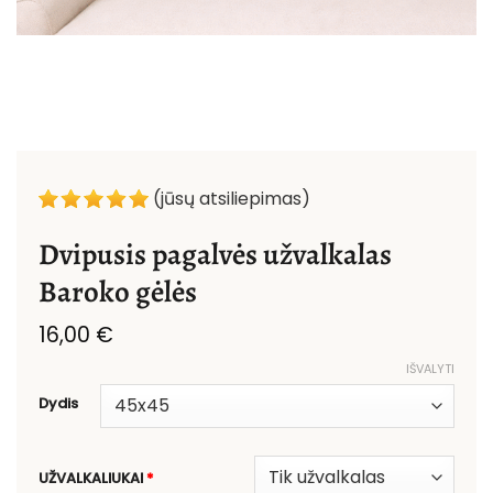
(jūsų atsiliepimas)
Dvipusis pagalvės užvalkalas
Baroko gėlės
16,00
€
IŠVALYTI
Dydis
UŽVALKALIUKAI
*