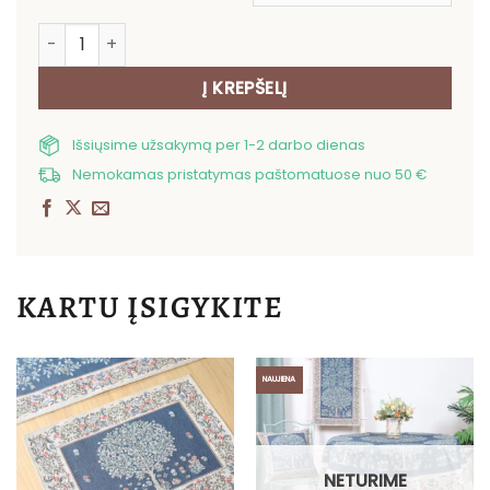
produkto kiekis: Dvipusis pagalvės užvalkalas Baroko g
Į KREPŠELĮ
Išsiųsime užsakymą per 1-2 darbo dienas
Nemokamas pristatymas paštomatuose nuo 50 €
KARTU ĮSIGYKITE
NAUJIENA
NETURIME