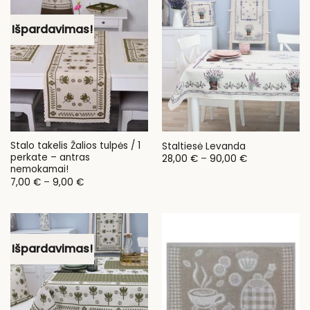
Išpardavimas!
Stalo takelis Žalios tulpės / 1
Staltiesė Levanda
perkate – antras
Price
28,00
€
–
90,00
€
range:
nemokamai!
28,00 €
Price
7,00
€
–
9,00
€
through
range:
90,00 €
7,00 €
through
9,00 €
Išpardavimas!