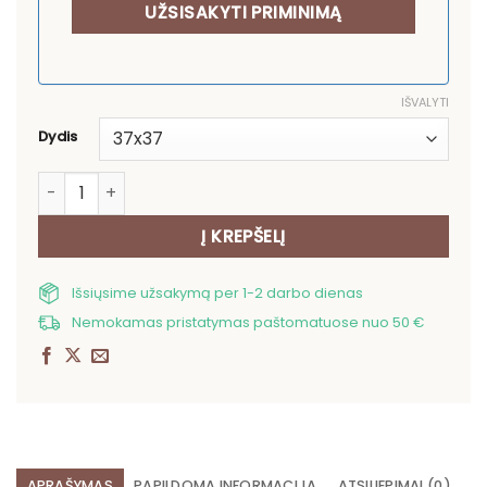
IŠVALYTI
Dydis
produkto kiekis: Duoninė Rudos tulpės
Į KREPŠELĮ
Išsiųsime užsakymą per 1-2 darbo dienas
Nemokamas pristatymas paštomatuose nuo 50 €
APRAŠYMAS
PAPILDOMA INFORMACIJA
ATSILIEPIMAI (0)