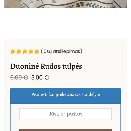
(jūsų atsiliepimas)
Duoninė Rudos tulpės
Original
Current
6,00
€
3,00
€
price
price
was:
is:
6,00 €.
3,00 €.
Pranešti kai prekė atsiras sandėlyje