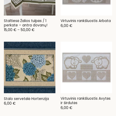
Staltiesė Žalios tulpės / 1
Virtuvinis rankšluostis Arbata
perkate – antra dovanų!
6,00
€
Price
15,00
€
–
50,00
€
range:
15,00 €
through
50,00 €
Virtuvinis rankšluostis Avytės
Stalo servetėlė Hortenzija
ir širdutės
6,00
€
6,00
€