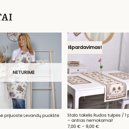
AI
Išpardavimas!
NETURIME
Stalo takelis Rudos tulpės / 1
inė prijuostė Levandų puokštė
– antras nemokamai!
Price
7,00
€
–
9,00
€