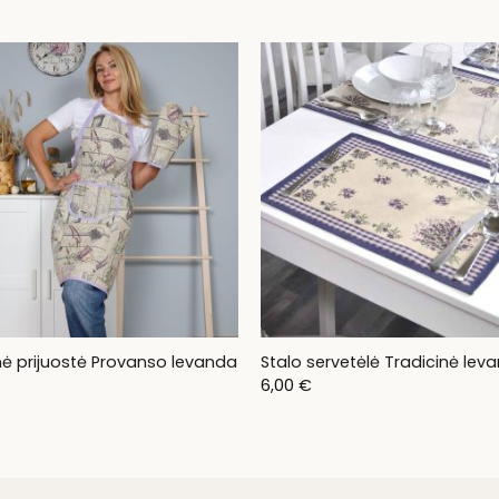
range:
7,00 €
through
9,00 €
inė prijuostė Provanso levanda
Stalo servetėlė Tradicinė lev
6,00
€