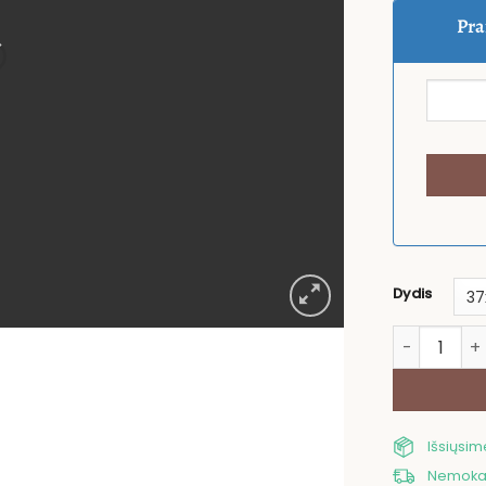
Pra
Dydis
produkto ki
Išsiųsi
Nemokam