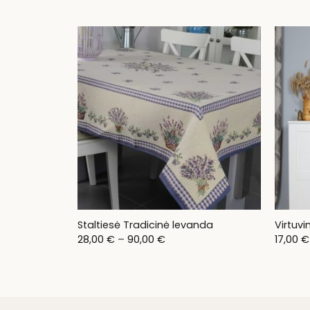
Staltiesė Tradicinė levanda
Virtuv
Price
28,00
€
–
90,00
€
17,00
€
range:
28,00 €
through
90,00 €