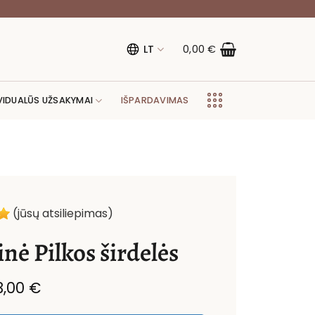
LT
0,00
€
VIDUALŪS UŽSAKYMAI
IŠPARDAVIMAS
(jūsų atsiliepimas)
nė Pilkos širdelės
Original
Current
3,00
€
price
price