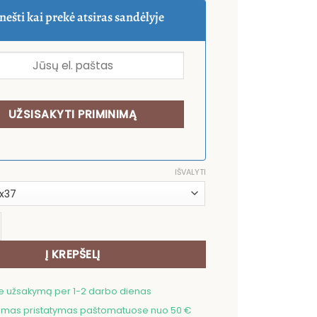
was:
is:
6,00 €.
3,00 €.
nešti kai prekė atsiras sandėlyje
IŠVALYTI
ekis: Duoninė Pilkos širdelės
Į KREPŠELĮ
me užsakymą per 1-2 darbo dienas
as pristatymas paštomatuose nuo 50 €