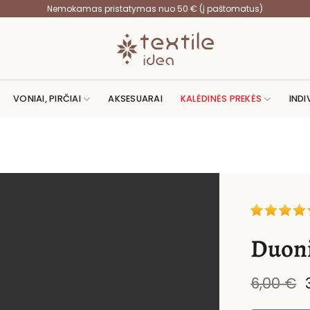
Nemokamas pristatymas nuo 50 € (į paštomatus)
VONIAI, PIRČIAI
AKSESUARAI
KALĖDINĖS PREKĖS
INDI
Duoni
6,00
€