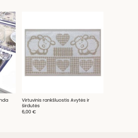
Virtuvinis rankšluostis Avytės ir
anda
širdutės
6,00
€