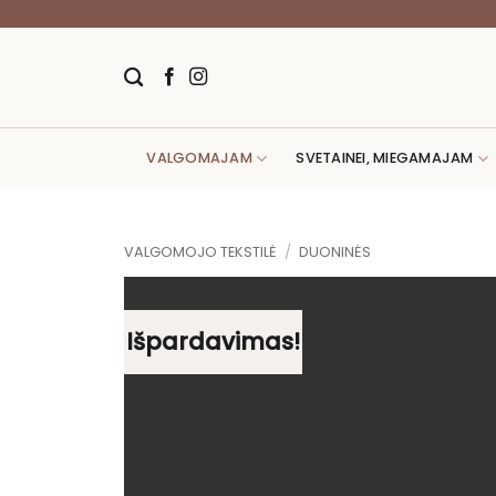
Skip
to
content
VALGOMAJAM
SVETAINEI, MIEGAMAJAM
VALGOMOJO TEKSTILĖ
/
DUONINĖS
Išpardavimas!