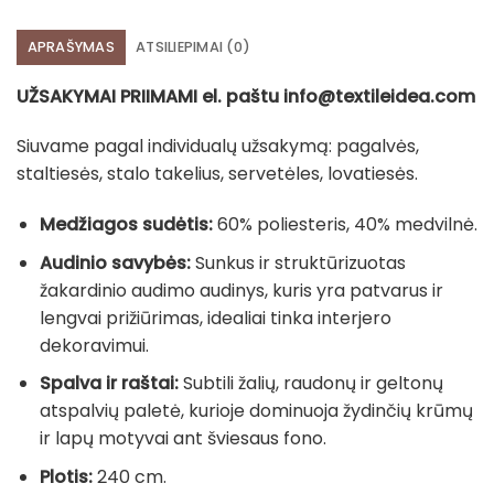
APRAŠYMAS
ATSILIEPIMAI (0)
UŽSAKYMAI PRIIMAMI el. paštu info@textileidea.com
Siuvame pagal individualų užsakymą: pagalvės,
staltiesės, stalo takelius, servetėles, lovatiesės.
Medžiagos sudėtis:
60% poliesteris, 40% medvilnė.
Audinio savybės:
Sunkus ir struktūrizuotas
žakardinio audimo audinys, kuris yra patvarus ir
lengvai prižiūrimas, idealiai tinka interjero
dekoravimui.
Spalva ir raštai:
Subtili žalių, raudonų ir geltonų
atspalvių paletė, kurioje dominuoja žydinčių krūmų
ir lapų motyvai ant šviesaus fono.
Plotis:
240 cm.