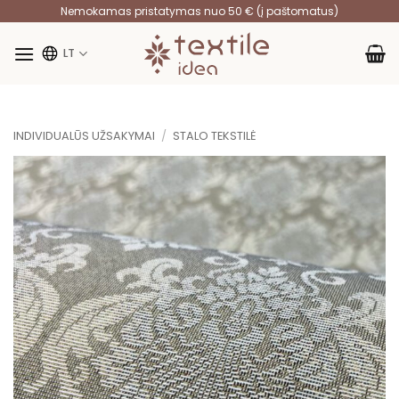
Skip
Nemokamas pristatymas nuo 50 € (į paštomatus)
to
content
LT
INDIVIDUALŪS UŽSAKYMAI
/
STALO TEKSTILĖ