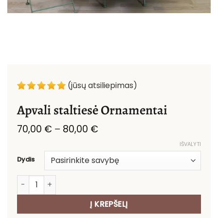
(jūsų atsiliepimas)
Apvali staltiesė Ornamentai
Price
70,00
€
–
80,00
€
range:
IŠVALYTI
70,00 €
through
Dydis
80,00 €
produkto kiekis: Apvali staltiesė Ornamentai
Į KREPŠELĮ