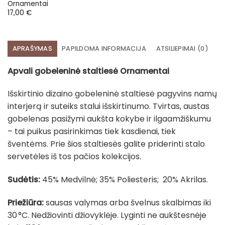
Ornamentai
17,00
€
APRAŠYMAS
PAPILDOMA INFORMACIJA
ATSILIEPIMAI (0)
Apvali gobeleninė staltiesė Ornamentai
Išskirtinio dizaino gobeleninė staltiesė pagyvins namų
interjerą ir suteiks stalui išskirtinumo. Tvirtas, austas
gobelenas pasižymi aukšta kokybe ir ilgaamžiškumu
– tai puikus pasirinkimas tiek kasdienai, tiek
šventėms. Prie šios staltiesės galite priderinti stalo
servetėles iš tos pačios kolekcijos.
Sudėtis:
45% Medvilnė; 35% Poliesteris; 20% Akrilas.
Priežiūra:
sausas valymas arba švelnus skalbimas iki
30 °C. Nedžiovinti džiovyklėje. Lyginti ne aukštesnėje