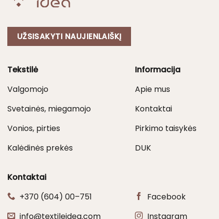
UŽSISAKYTI NAUJIENLAIŠKĮ
Tekstilė
Informacija
Valgomojo
Apie mus
Svetainės, miegamojo
Kontaktai
Vonios, pirties
Pirkimo taisykės
Kalėdinės prekės
DUK
Kontaktai
+370 (604) 00–751
Facebook
info@textileidea.com
Instagram