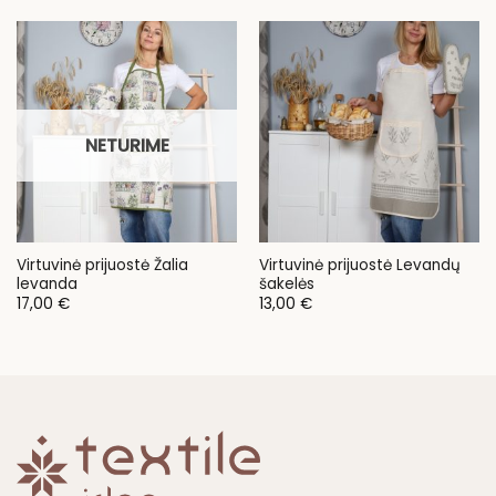
NETURIME
Virtuvinė prijuostė Žalia
Virtuvinė prijuostė Levandų
levanda
šakelės
17,00
€
13,00
€