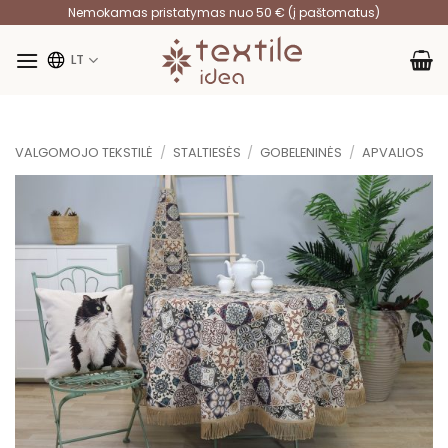
Skip
Nemokamas pristatymas nuo 50 € (į paštomatus)
to
content
LT
VALGOMOJO TEKSTILĖ
/
STALTIESĖS
/
GOBELENINĖS
/
APVALIOS