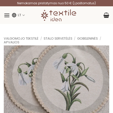
Skip
Nemokamas pristatymas nuo 50 € (į paštomatus)
to
content
LT
VALGOMOJO TEKSTILĖ
/
STALO SERVETĖLĖS
/
GOBELENINĖS
/
APVALIOS