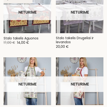
NETURIME
NETURIME
Stalo takelis Drugeliai ir
Stalo takelis Aguonos
levandos
Original
Current
17,00
€
14,00
€
price
price
20,00
€
was:
is:
17,00 €.
14,00 €.
NETURIME
NETURIME