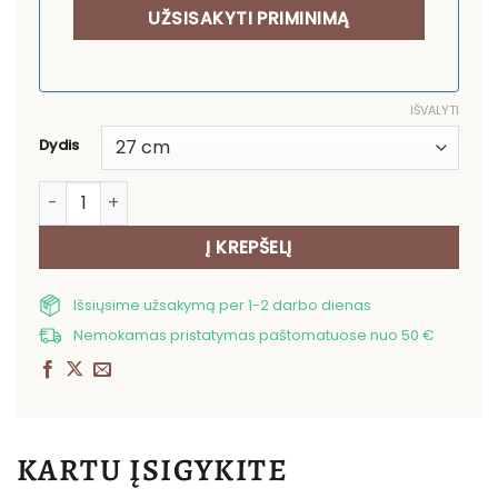
IŠVALYTI
Dydis
produkto kiekis: Apvali stalo servetėlė Snieguolės
Į KREPŠELĮ
Išsiųsime užsakymą per 1-2 darbo dienas
Nemokamas pristatymas paštomatuose nuo 50 €
KARTU ĮSIGYKITE