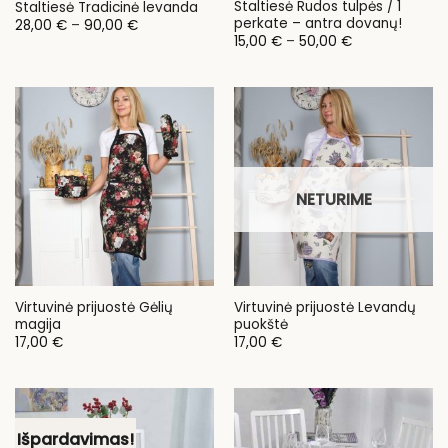
Staltiesė Rudos tulpės / 1
Staltiesė Tradicinė levanda
perkate – antra dovanų!
Price
28,00
€
–
90,00
€
range:
Price
15,00
€
–
50,00
€
28,00 €
range:
through
15,00 €
90,00 €
through
50,00 €
NETURIME
Virtuvinė prijuostė Gėlių
Virtuvinė prijuostė Levandų
magija
puokštė
17,00
€
17,00
€
Išpardavimas!