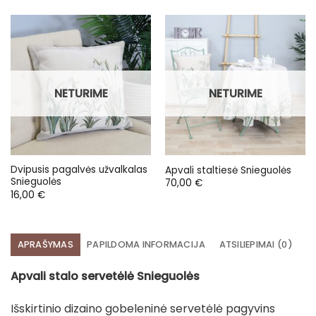
NETURIME
NETURIME
Dvipusis pagalvės užvalkalas
Apvali staltiesė Snieguolės
Snieguolės
70,00
€
16,00
€
APRAŠYMAS
PAPILDOMA INFORMACIJA
ATSILIEPIMAI (0)
Apvali stalo servetėlė Snieguolės
Išskirtinio dizaino gobeleninė servetėlė pagyvins