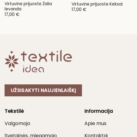
Virtuvinė prijuostė Žalia
Virtuvinė prijuostė Keksai
levanda
17,00
€
17,00
€
UŽSISAKYTI NAUJIENLAIŠKĮ
Tekstilė
Informacija
Valgomojo
Apie mus
Svetainės, miegamojo
Kontaktai