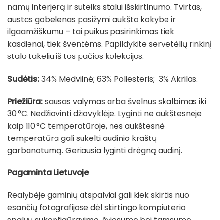
namų interjerą ir suteiks stalui išskirtinumo. Tvirtas,
austas gobelenas pasižymi aukšta kokybe ir
ilgaamžiškumu – tai puikus pasirinkimas tiek
kasdienai, tiek šventėms. Papildykite servetėlių rinkinį
stalo takeliu iš tos pačios kolekcijos.
Sudėtis:
34% Medvilnė; 63% Poliesteris; 3% Akrilas.
Priežiūra:
sausas valymas arba švelnus skalbimas iki
30 °C. Nedžiovinti džiovyklėje. Lyginti ne aukštesnėje
kaip 110 °C temperatūroje, nes aukštesnė
temperatūra gali sukelti audinio kraštų
garbanotumą. Geriausia lyginti drėgną audinį.
Pagaminta Lietuvoje
Realybėje gaminių atspalviai gali kiek skirtis nuo
esančių fotografijose dėl skirtingo kompiuterio
spalvų sukonfigūravimo, šviesumo bei tamsumo,