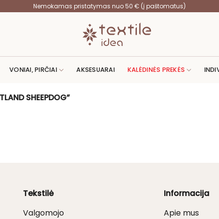
Nemokamas pristatymas nuo 50 € (į paštomatus)
VONIAI, PIRČIAI
AKSESUARAI
KALĖDINĖS PREKĖS
INDI
ETLAND SHEEPDOG”
Tekstilė
Informacija
Valgomojo
Apie mus