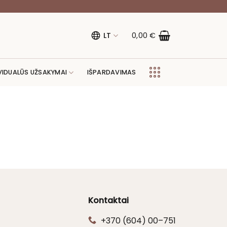
LT
0,00
€
VIDUALŪS UŽSAKYMAI
IŠPARDAVIMAS
Kontaktai
+370 (604) 00–751