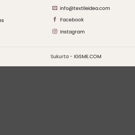
info@textileidea.com
Facebook
ės
Instagram
Sukurta -
IGSME.COM