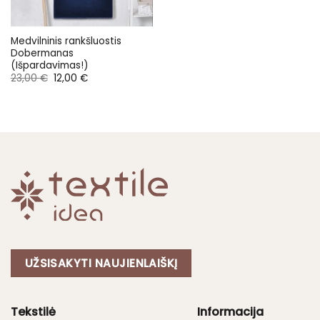
Medvilninis rankšluostis
Dobermanas
(Išpardavimas!)
Original
Current
23,00
€
12,00
€
price
price
was:
is:
23,00 €.
12,00 €.
UŽSISAKYTI NAUJIENLAIŠKĮ
Tekstilė
Informacija