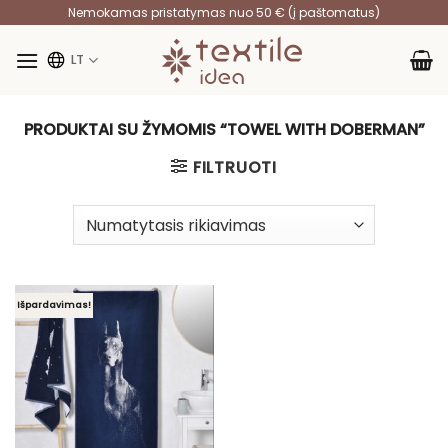
Skip
Nemokamas pristatymas nuo 50 € (į paštomatus)
to
content
LT
PRODUKTAI SU ŽYMOMIS “TOWEL WITH DOBERMAN”
FILTRUOTI
Išpardavimas!