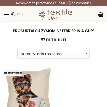
Skip
Nemokamas pristatymas nuo 50 € (į paštomatus)
to
content
LT
PRODUKTAI SU ŽYMOMIS “TERRIER IN A CUP”
FILTRUOTI
Išpardavimas!