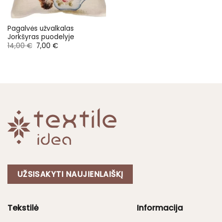
Pagalvės užvalkalas
Jorkšyras puodelyje
Original
Current
14,00
€
7,00
€
price
price
was:
is:
14,00 €.
7,00 €.
UŽSISAKYTI NAUJIENLAIŠKĮ
Tekstilė
Informacija