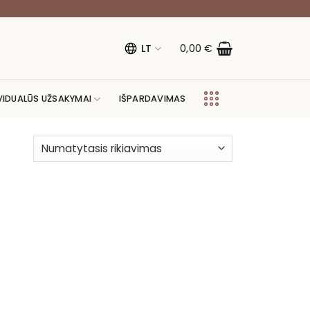
LT
0,00
€
VIDUALŪS UŽSAKYMAI
IŠPARDAVIMAS