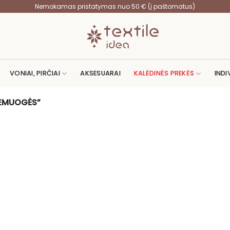
Nemokamas pristatymas nuo 50 € (į paštomatus)
VONIAI, PIRČIAI
AKSESUARAI
KALĖDINĖS PREKĖS
INDI
ŽEMUOGĖS”