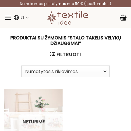
Skip
Nemokamas pristatymas nuo 50 € (į paštomatus)
to
content
LT
PRODUKTAI SU ŽYMOMIS “STALO TAKELIS VELYKŲ
DŽIAUGSMAI”
FILTRUOTI
NETURIME