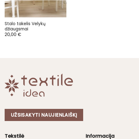
Stalo takelis Velykų
džiaugsmai
20,00
€
UŽSISAKYTI NAUJIENLAIŠKĮ
Tekstilė
Informacija