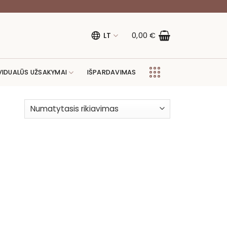
LT
0,00
€
VIDUALŪS UŽSAKYMAI
IŠPARDAVIMAS