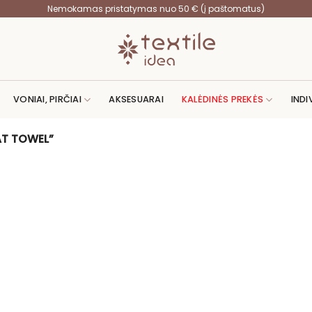
Nemokamas pristatymas nuo 50 € (į paštomatus)
VONIAI, PIRČIAI
AKSESUARAI
KALĖDINĖS PREKĖS
INDI
AT TOWEL”