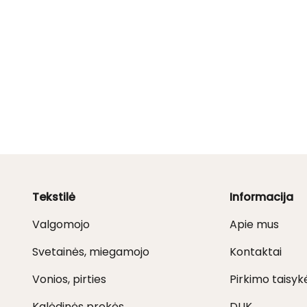
Tekstilė
Informacija
Valgomojo
Apie mus
Svetainės, miegamojo
Kontaktai
Vonios, pirties
Pirkimo taisyk
Kalėdinės prekės
DUK