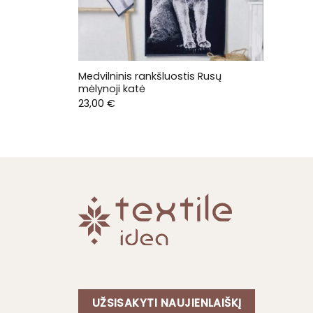
Medvilninis rankšluostis Rusų
mėlynoji katė
23,00
€
UŽSISAKYTI NAUJIENLAIŠKĮ