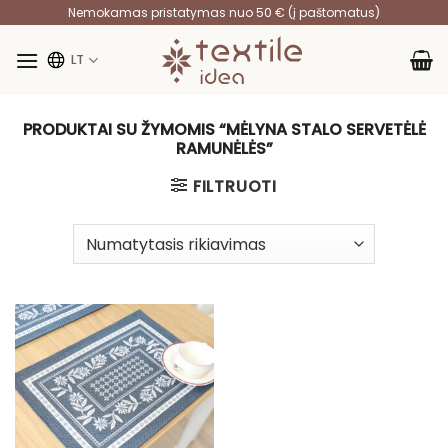
Skip
Nemokamas pristatymas nuo 50 € (į paštomatus)
to
content
LT
PRODUKTAI SU ŽYMOMIS “MĖLYNA STALO SERVETĖLĖ
RAMUNĖLĖS”
FILTRUOTI