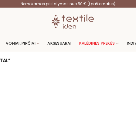
Nemokamas pristatymas nuo 50 € (į paštomatus)
VONIAI, PIRČIAI
AKSESUARAI
KALĖDINĖS PREKĖS
INDI
TAL”