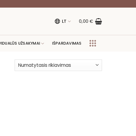
LT
0,00
€
VIDUALŪS UŽSAKYMAI
IŠPARDAVIMAS