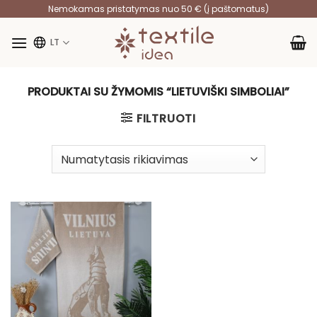
Skip
Nemokamas pristatymas nuo 50 € (į paštomatus)
to
content
LT
PRODUKTAI SU ŽYMOMIS “LIETUVIŠKI SIMBOLIAI”
FILTRUOTI