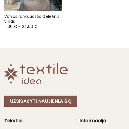
Vonios rankšluostis Geležinis
vilkas
Price
11,00
€
–
24,00
€
range:
11,00 €
through
24,00 €
UŽSISAKYTI NAUJIENLAIŠKĮ
Tekstilė
Informacija