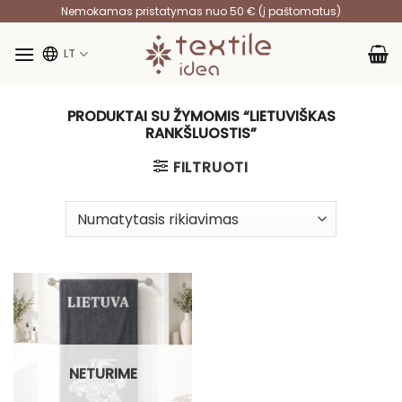
Skip
Nemokamas pristatymas nuo 50 € (į paštomatus)
to
content
LT
PRODUKTAI SU ŽYMOMIS “LIETUVIŠKAS
RANKŠLUOSTIS”
FILTRUOTI
NETURIME