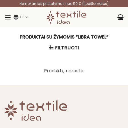
Skip
Nemokamas pristatymas nuo 50 € (į paštomatus)
to
content
LT
PRODUKTAI SU ŽYMOMIS “LIBRA TOWEL”
FILTRUOTI
Produktų nerasta.