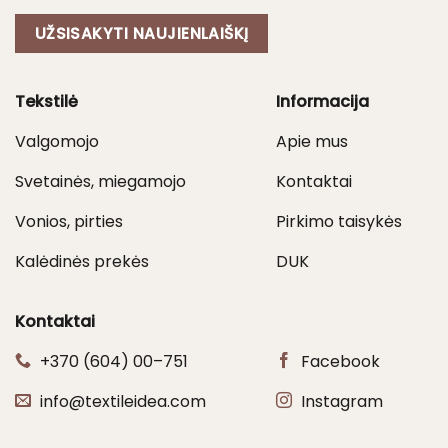
UŽSISAKYTI NAUJIENLAIŠKĮ
Tekstilė
Informacija
Valgomojo
Apie mus
Svetainės, miegamojo
Kontaktai
Vonios, pirties
Pirkimo taisykės
Kalėdinės prekės
DUK
Kontaktai
+370 (604) 00–751
Facebook
info@textileidea.com
Instagram