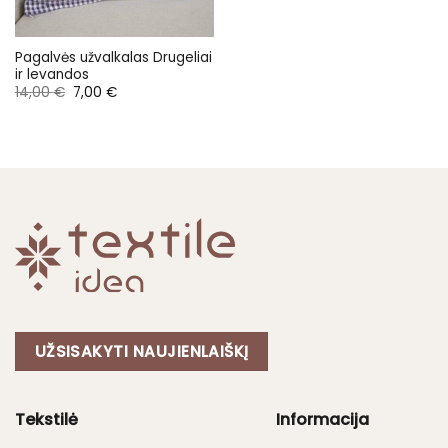
Pagalvės užvalkalas Drugeliai
ir levandos
Original
Current
14,00
€
7,00
€
price
price
was:
is:
14,00 €.
7,00 €.
UŽSISAKYTI NAUJIENLAIŠKĮ
Tekstilė
Informacija