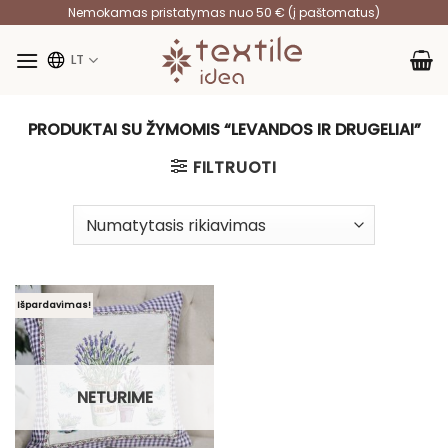
Skip
Nemokamas pristatymas nuo 50 € (į paštomatus)
to
content
LT
PRODUKTAI SU ŽYMOMIS “LEVANDOS IR DRUGELIAI”
FILTRUOTI
Išpardavimas!
NETURIME