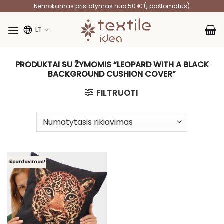
Skip
Nemokamas pristatymas nuo 50 € (į paštomatus)
to
content
LT
PRODUKTAI SU ŽYMOMIS “LEOPARD WITH A BLACK
BACKGROUND CUSHION COVER”
FILTRUOTI
Išpardavimas!