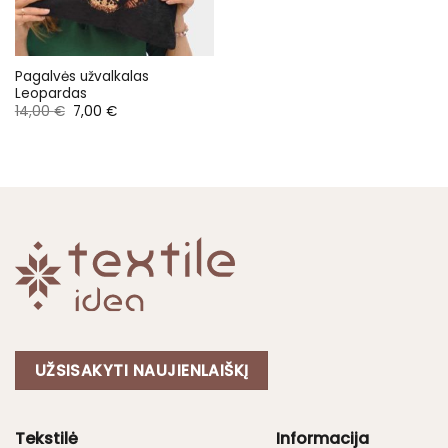
Pagalvės užvalkalas
Leopardas
Original
Current
14,00
€
7,00
€
price
price
was:
is:
14,00 €.
7,00 €.
UŽSISAKYTI NAUJIENLAIŠKĮ
Tekstilė
Informacija