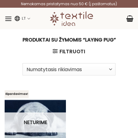
Skip
Nemokamas pristatymas nuo 50 € (į paštomatus)
to
content
LT
PRODUKTAI SU ŽYMOMIS “LAYING PUG”
FILTRUOTI
Išpardavimas!
NETURIME