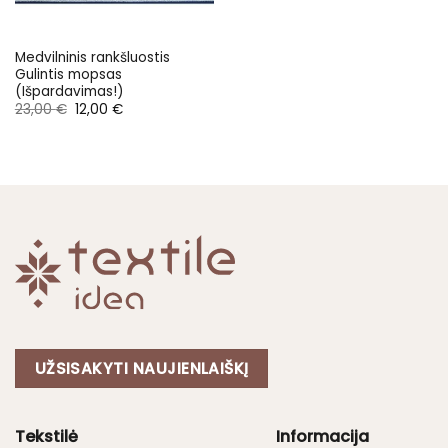
Medvilninis rankšluostis
Gulintis mopsas
(Išpardavimas!)
Original
Current
23,00
€
12,00
€
price
price
was:
is:
23,00 €.
12,00 €.
UŽSISAKYTI NAUJIENLAIŠKĮ
Tekstilė
Informacija