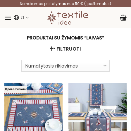
Skip
Nemokamas pristatymas nuo 50 € (į paštomatus)
to
content
LT
PRODUKTAI SU ŽYMOMIS “LAIVAS”
FILTRUOTI
Išpardavimas!