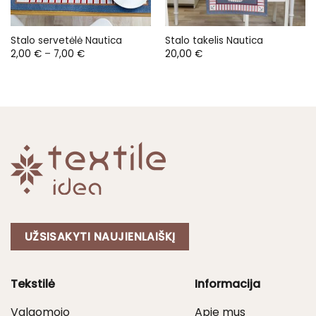
Stalo servetėlė Nautica
Stalo takelis Nautica
Price
2,00
€
–
7,00
€
20,00
€
range:
2,00 €
through
7,00 €
UŽSISAKYTI NAUJIENLAIŠKĮ
Tekstilė
Informacija
Valgomojo
Apie mus