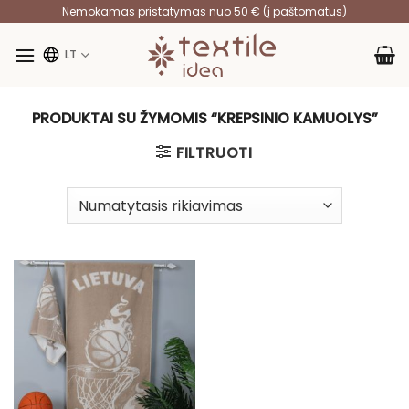
Skip
Nemokamas pristatymas nuo 50 € (į paštomatus)
to
content
LT
PRODUKTAI SU ŽYMOMIS “KREPSINIO KAMUOLYS”
FILTRUOTI