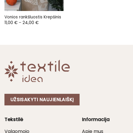
Vonios rankšluostis Krepšinis
Price
11,00
€
–
24,00
€
range:
11,00 €
through
24,00 €
UŽSISAKYTI NAUJIENLAIŠKĮ
Tekstilė
Informacija
Valgomojo
Apie mus