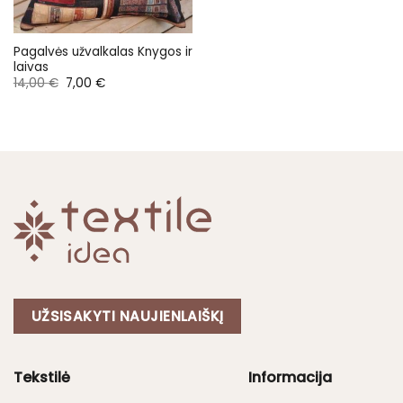
Pagalvės užvalkalas Knygos ir
laivas
Original
Current
14,00
€
7,00
€
price
price
was:
is:
14,00 €.
7,00 €.
UŽSISAKYTI NAUJIENLAIŠKĮ
Tekstilė
Informacija