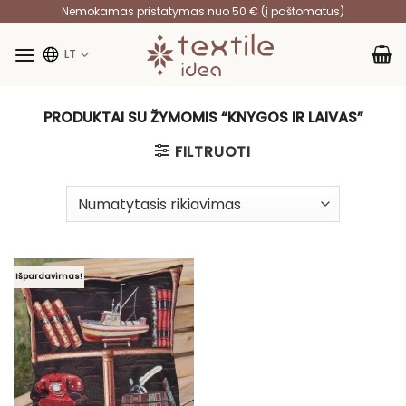
Skip
Nemokamas pristatymas nuo 50 € (į paštomatus)
to
content
LT
PRODUKTAI SU ŽYMOMIS “KNYGOS IR LAIVAS”
FILTRUOTI
Išpardavimas!