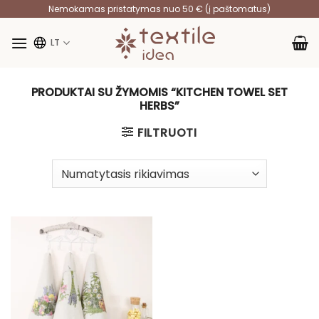
Skip
Nemokamas pristatymas nuo 50 € (į paštomatus)
to
content
LT
PRODUKTAI SU ŽYMOMIS “KITCHEN TOWEL SET
HERBS”
FILTRUOTI