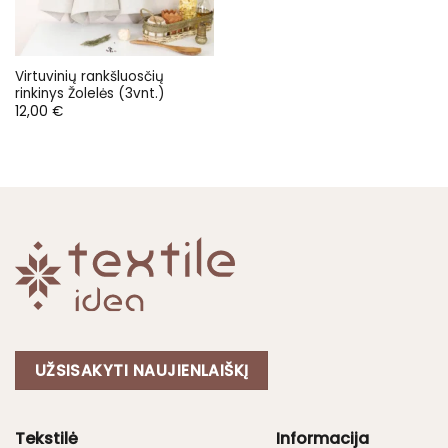
Virtuvinių rankšluosčių
rinkinys Žolelės (3vnt.)
12,00
€
UŽSISAKYTI NAUJIENLAIŠKĮ
Tekstilė
Informacija