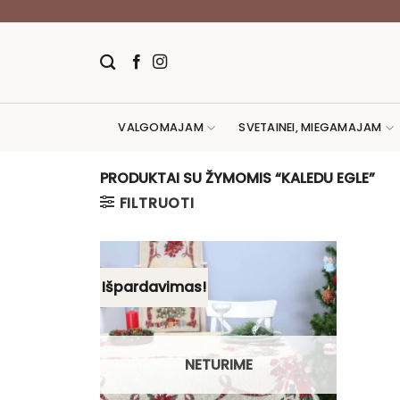
Skip
to
content
VALGOMAJAM
SVETAINEI, MIEGAMAJAM
PRODUKTAI SU ŽYMOMIS “KALEDU EGLE”
FILTRUOTI
Išpardavimas!
NETURIME