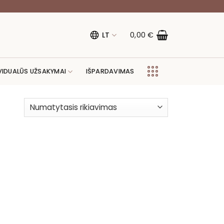
LT
0,00
€
VIDUALŪS UŽSAKYMAI
IŠPARDAVIMAS