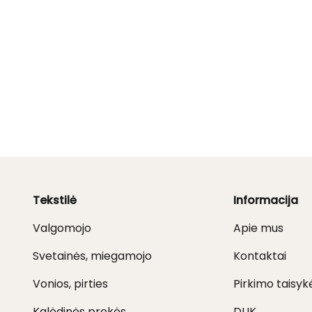
Tekstilė
Informacija
Valgomojo
Apie mus
Svetainės, miegamojo
Kontaktai
Vonios, pirties
Pirkimo taisyk
Kalėdinės prekės
DUK