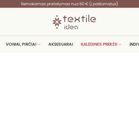
Nemokamas pristatymas nuo 50 € (į paštomatus)
VONIAI, PIRČIAI
AKSESUARAI
KALĖDINĖS PREKĖS
INDI