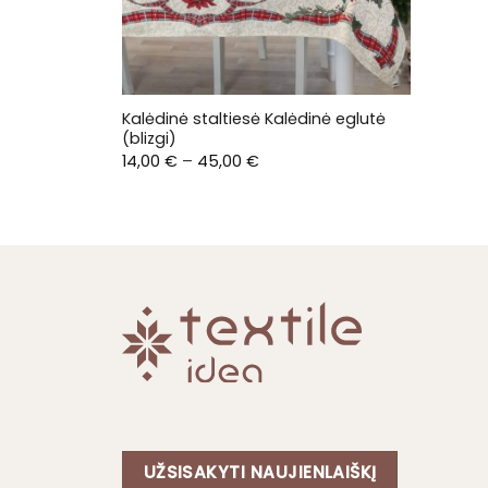
Kalėdinė staltiesė Kalėdinė eglutė
(blizgi)
Price
14,00
€
–
45,00
€
range:
14,00 €
through
45,00 €
UŽSISAKYTI NAUJIENLAIŠKĮ