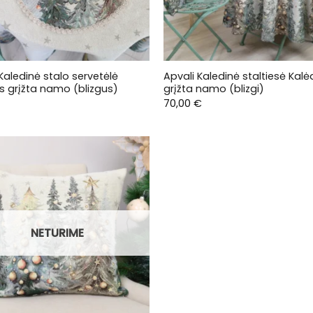
Kaledinė stalo servetėlė
Apvali Kaledinė staltiesė Kal
s grįžta namo (blizgus)
grįžta namo (blizgi)
70,00
€
NETURIME