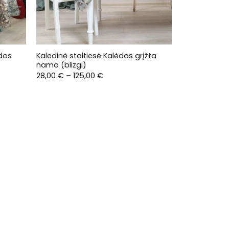
ėdos
Kaledinė staltiesė Kalėdos grįžta
namo (blizgi)
Price
28,00
€
–
125,00
€
range:
28,00 €
through
125,00 €