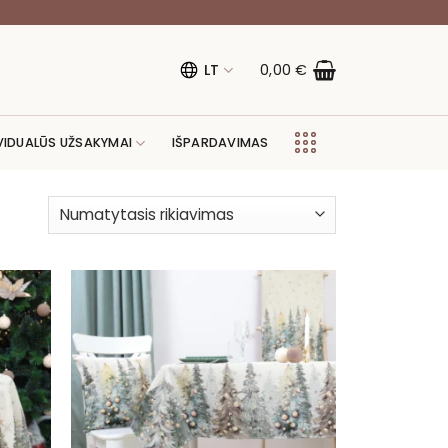
LT
0,00
€
VIDUALŪS UŽSAKYMAI
IŠPARDAVIMAS