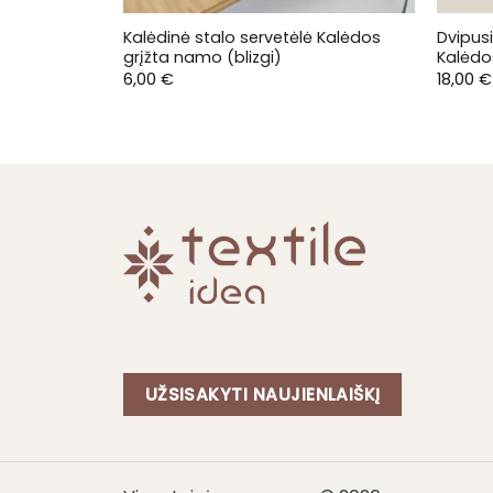
Kalėdinė stalo servetėlė Kalėdos
Dvipus
grįžta namo (blizgi)
Kalėdo
6,00
€
18,00
€
UŽSISAKYTI NAUJIENLAIŠKĮ