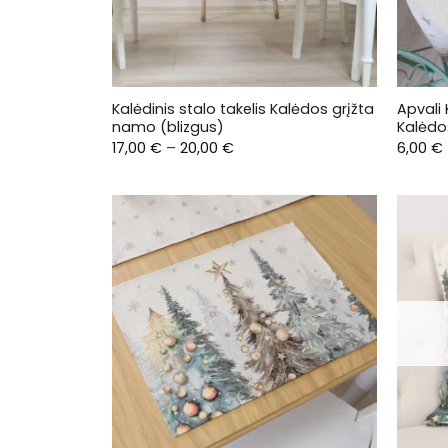
Kalėdinis stalo takelis Kalėdos grįžta
Apvali 
namo (blizgus)
Kalėdo
Price
17,00
€
–
20,00
€
6,00
€
range:
17,00 €
through
20,00 €