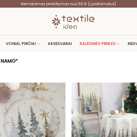
Nemokamas pristatymas nuo 50 € (į paštomatus)
VONIAI, PIRČIAI
AKSESUARAI
KALĖDINĖS PREKĖS
INDI
A NAMO”