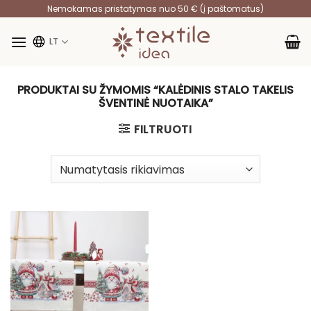
Skip
Nemokamas pristatymas nuo 50 € (į paštomatus)
to
content
LT
PRODUKTAI SU ŽYMOMIS “KALĖDINIS STALO TAKELIS
ŠVENTINĖ NUOTAIKA”
FILTRUOTI