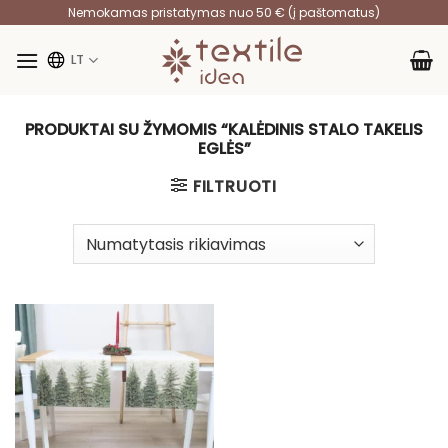
Skip
Nemokamas pristatymas nuo 50 € (į paštomatus)
to
content
LT
PRODUKTAI SU ŽYMOMIS “KALĖDINIS STALO TAKELIS
EGLĖS”
FILTRUOTI