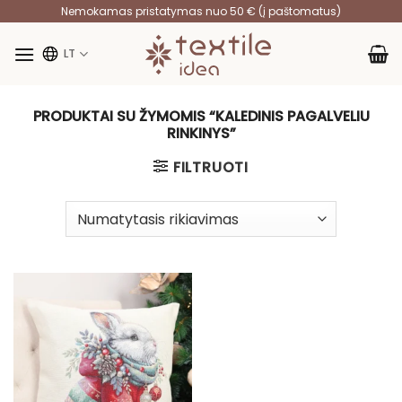
Skip
Nemokamas pristatymas nuo 50 € (į paštomatus)
to
content
LT
PRODUKTAI SU ŽYMOMIS “KALEDINIS PAGALVELIU
RINKINYS”
FILTRUOTI