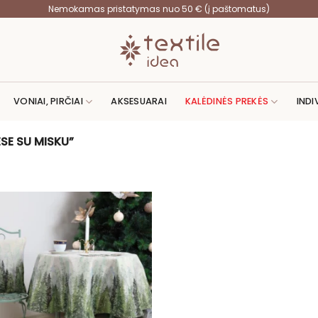
Nemokamas pristatymas nuo 50 € (į paštomatus)
VONIAI, PIRČIAI
AKSESUARAI
KALĖDINĖS PREKĖS
INDI
SE SU MISKU”