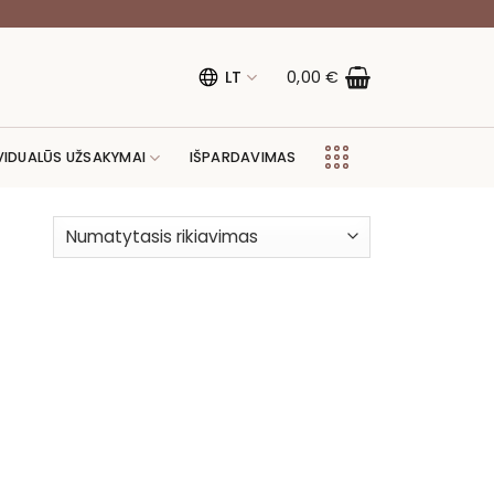
LT
0,00
€
VIDUALŪS UŽSAKYMAI
IŠPARDAVIMAS