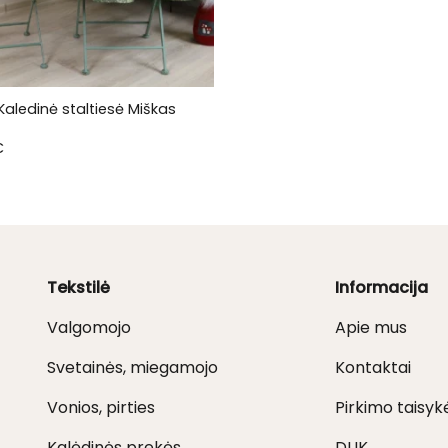
Kaledinė staltiesė Miškas
€
Tekstilė
Informacija
Valgomojo
Apie mus
Svetainės, miegamojo
Kontaktai
Vonios, pirties
Pirkimo taisyk
Kalėdinės prekės
DUK