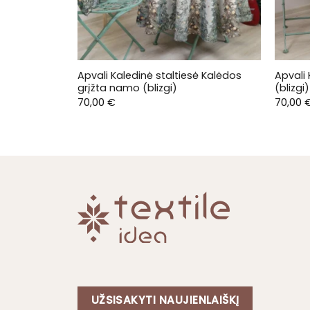
Apvali Kaledinė staltiesė Kalėdos
Apvali 
grįžta namo (blizgi)
(blizgi)
70,00
€
70,00
UŽSISAKYTI NAUJIENLAIŠKĮ