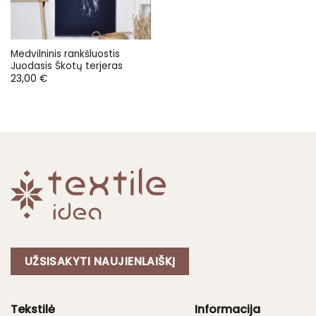
Medvilninis rankšluostis
Juodasis Škotų terjeras
23,00
€
UŽSISAKYTI NAUJIENLAIŠKĮ
Tekstilė
Informacija