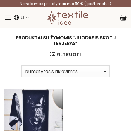
Skip
Nemokamas pristatymas nuo 50 € (į paštomatus)
to
content
LT
PRODUKTAI SU ŽYMOMIS “JUODASIS SKOTU
TERJERAS”
FILTRUOTI