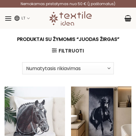
Skip
Nemokamas pristatymas nuo 50 € (į paštomatus)
to
content
LT
PRODUKTAI SU ŽYMOMIS “JUODAS ŽIRGAS”
FILTRUOTI