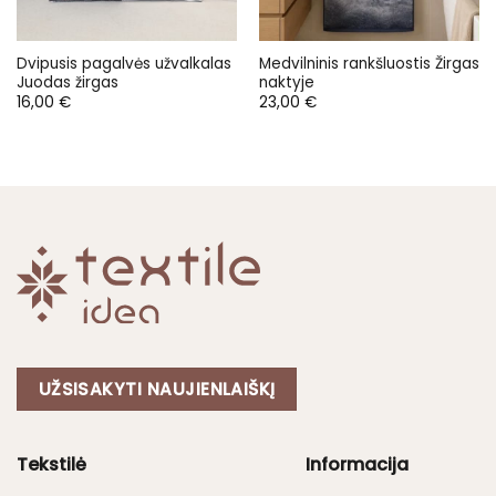
Dvipusis pagalvės užvalkalas
Medvilninis rankšluostis Žirgas
Juodas žirgas
naktyje
16,00
€
23,00
€
UŽSISAKYTI NAUJIENLAIŠKĮ
Tekstilė
Informacija