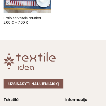
Stalo servetėlė Nautica
Price
2,00
€
–
7,00
€
range:
2,00 €
through
7,00 €
UŽSISAKYTI NAUJIENLAIŠKĮ
Tekstilė
Informacija