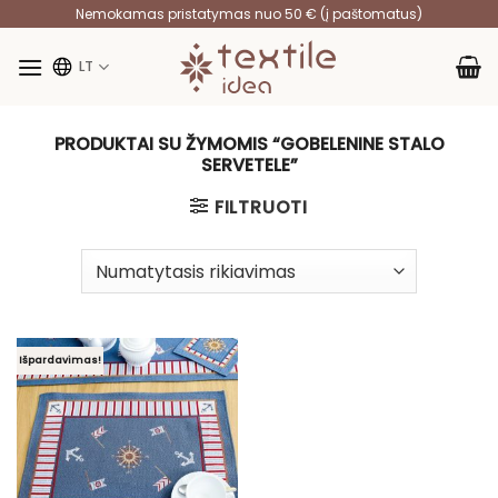
Skip
Nemokamas pristatymas nuo 50 € (į paštomatus)
to
content
LT
PRODUKTAI SU ŽYMOMIS “GOBELENINE STALO
SERVETELE”
FILTRUOTI
Išpardavimas!