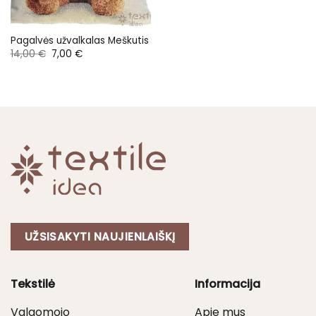
Pagalvės užvalkalas Meškutis
Original
Current
14,00
€
7,00
€
price
price
was:
is:
14,00 €.
7,00 €.
UŽSISAKYTI NAUJIENLAIŠKĮ
Tekstilė
Informacija
Valgomojo
Apie mus