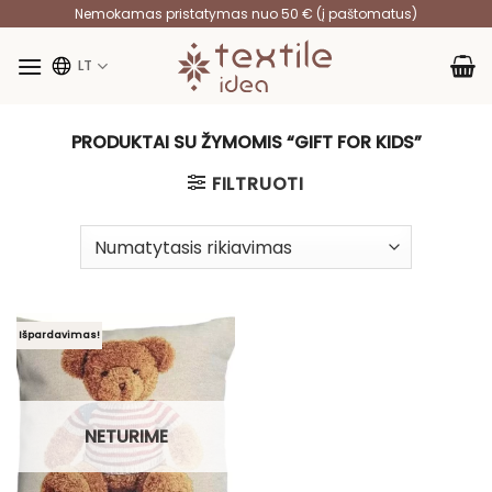
Skip
Nemokamas pristatymas nuo 50 € (į paštomatus)
to
content
LT
PRODUKTAI SU ŽYMOMIS “GIFT FOR KIDS”
FILTRUOTI
Išpardavimas!
NETURIME