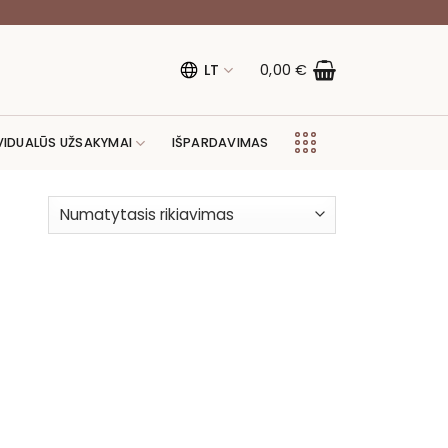
LT
0,00
€
VIDUALŪS UŽSAKYMAI
IŠPARDAVIMAS