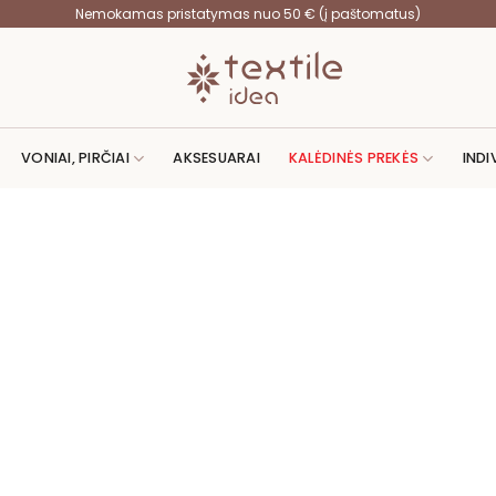
Nemokamas pristatymas nuo 50 € (į paštomatus)
VONIAI, PIRČIAI
AKSESUARAI
KALĖDINĖS PREKĖS
INDI