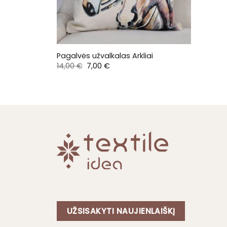
Pagalvės užvalkalas Arkliai
Original
Current
14,00
€
7,00
€
price
price
was:
is:
14,00 €.
7,00 €.
UŽSISAKYTI NAUJIENLAIŠKĮ