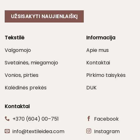
UŽSISAKYTI NAUJIENLAIŠKĮ
Tekstilė
Informacija
Valgomojo
Apie mus
Svetainės, miegamojo
Kontaktai
Vonios, pirties
Pirkimo taisykės
Kalėdinės prekės
DUK
Kontaktai
+370 (604) 00–751
Facebook
info@textileidea.com
Instagram