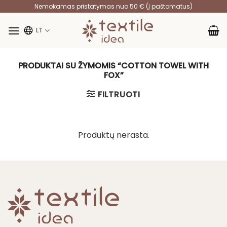
Skip
Nemokamas pristatymas nuo 50 € (į paštomatus)
to
content
LT
PRODUKTAI SU ŽYMOMIS “COTTON TOWEL WITH
FOX”
FILTRUOTI
Produktų nerasta.