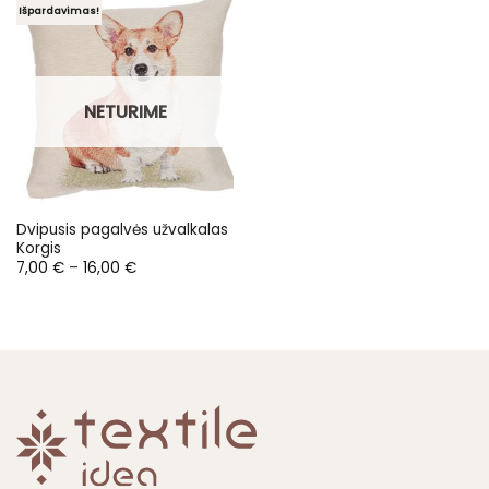
Išpardavimas!
NETURIME
Dvipusis pagalvės užvalkalas
Korgis
Price
7,00
€
–
16,00
€
range:
7,00 €
through
16,00 €