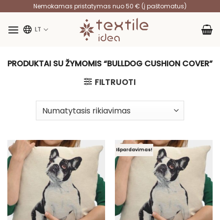
Skip
Nemokamas pristatymas nuo 50 € (į paštomatus)
to
content
LT
PRODUKTAI SU ŽYMOMIS “BULLDOG CUSHION COVER”
FILTRUOTI
Išpardavimas!