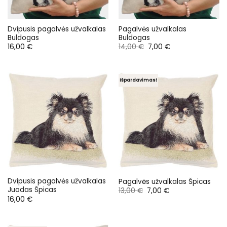
Dvipusis pagalvės užvalkalas
Pagalvės užvalkalas
Buldogas
Buldogas
Original
Current
16,00
€
14,00
€
7,00
€
price
price
was:
is:
14,00 €.
7,00 €.
Išpardavimas!
Dvipusis pagalvės užvalkalas
Pagalvės užvalkalas Špicas
Juodas Špicas
Original
Current
13,00
€
7,00
€
price
price
16,00
€
was:
is:
13,00 €.
7,00 €.