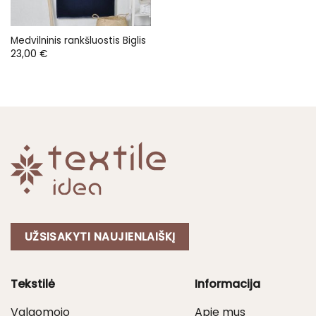
Medvilninis rankšluostis Biglis
23,00
€
UŽSISAKYTI NAUJIENLAIŠKĮ
Tekstilė
Informacija
Valgomojo
Apie mus