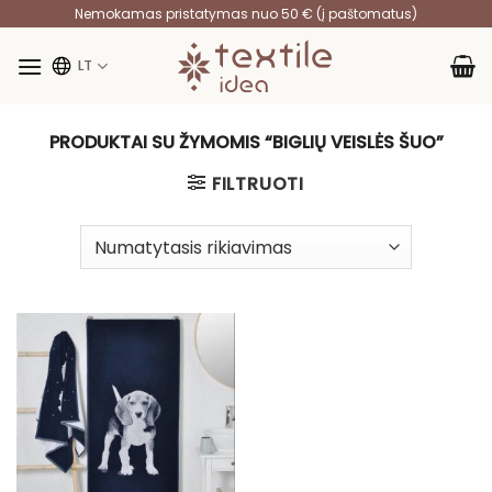
Skip
Nemokamas pristatymas nuo 50 € (į paštomatus)
to
content
LT
PRODUKTAI SU ŽYMOMIS “BIGLIŲ VEISLĖS ŠUO”
FILTRUOTI