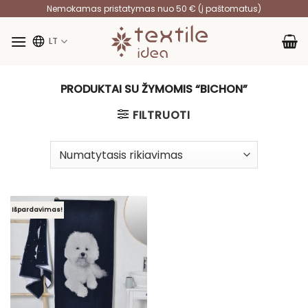
Skip
Nemokamas pristatymas nuo 50 € (į paštomatus)
to
content
LT
PRODUKTAI SU ŽYMOMIS “BICHON”
FILTRUOTI
Išpardavimas!