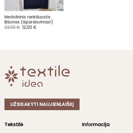
Medvilninis rankšluostis
Bišonas (Išpardavimas!)
Original
Current
23,00
€
12,00
€
price
price
was:
is:
23,00 €.
12,00 €.
UŽSISAKYTI NAUJIENLAIŠKĮ
Tekstilė
Informacija