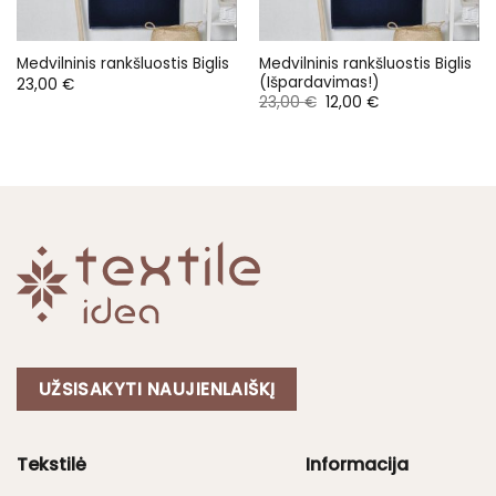
Medvilninis rankšluostis Biglis
Medvilninis rankšluostis Biglis
(Išpardavimas!)
23,00
€
Original
Current
23,00
€
12,00
€
price
price
was:
is:
23,00 €.
12,00 €.
UŽSISAKYTI NAUJIENLAIŠKĮ
Tekstilė
Informacija