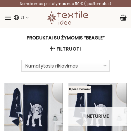
Skip
Nemokamas pristatymas nuo 50 € (į paštomatus)
to
content
LT
PRODUKTAI SU ŽYMOMIS “BEAGLE”
FILTRUOTI
Išpardavimas!
NETURIME