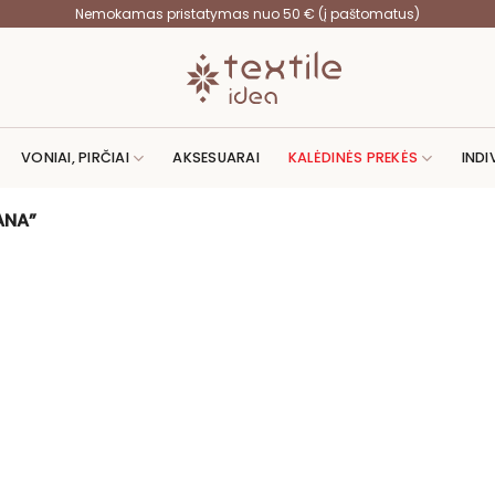
Nemokamas pristatymas nuo 50 € (į paštomatus)
VONIAI, PIRČIAI
AKSESUARAI
KALĖDINĖS PREKĖS
INDI
ANA”