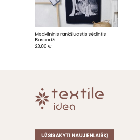
Medvilninis rankšluostis sėdintis
Basendži
23,00
€
UŽSISAKYTI NAUJIENLAIŠKĮ