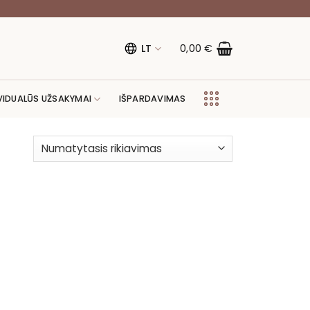
LT
0,00
€
VIDUALŪS UŽSAKYMAI
IŠPARDAVIMAS