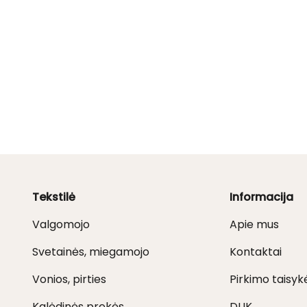
Tekstilė
Informacija
Valgomojo
Apie mus
Svetainės, miegamojo
Kontaktai
Vonios, pirties
Pirkimo taisyk
Kalėdinės prekės
DUK