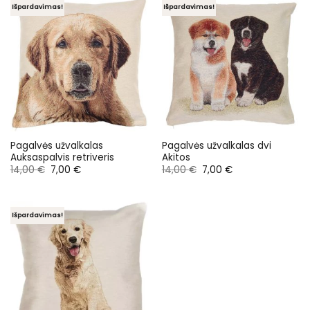
Išpardavimas!
Išpardavimas!
Pagalvės užvalkalas
Pagalvės užvalkalas dvi
Auksaspalvis retriveris
Akitos
Original
Current
Original
Current
14,00
€
7,00
€
14,00
€
7,00
€
price
price
price
price
was:
is:
was:
is:
14,00 €.
7,00 €.
14,00 €.
7,00 €.
Išpardavimas!