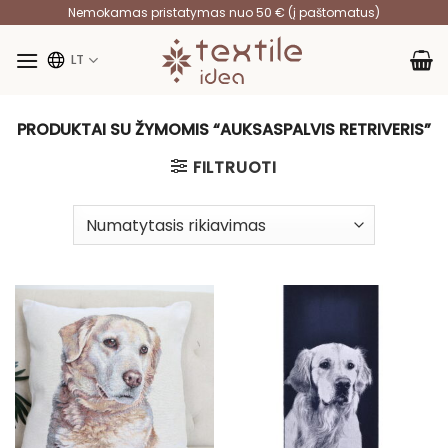
Skip
Nemokamas pristatymas nuo 50 € (į paštomatus)
to
content
LT
PRODUKTAI SU ŽYMOMIS “AUKSASPALVIS RETRIVERIS”
FILTRUOTI