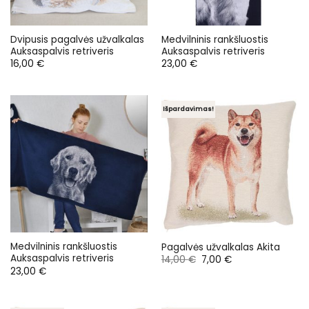
Dvipusis pagalvės užvalkalas
Medvilninis rankšluostis
Auksaspalvis retriveris
Auksaspalvis retriveris
16,00
€
23,00
€
Išpardavimas!
Medvilninis rankšluostis
Pagalvės užvalkalas Akita
Auksaspalvis retriveris
Original
Current
14,00
€
7,00
€
price
price
23,00
€
was:
is:
14,00 €.
7,00 €.