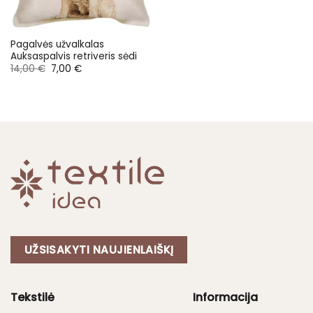
Pagalvės užvalkalas
Auksaspalvis retriveris sėdi
Original
Current
14,00
€
7,00
€
price
price
was:
is:
14,00 €.
7,00 €.
UŽSISAKYTI NAUJIENLAIŠKĮ
Tekstilė
Informacija