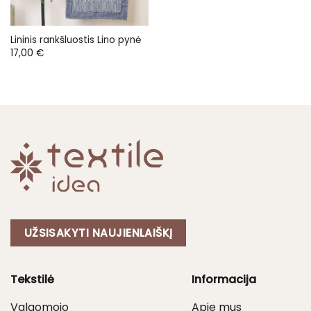
Lininis rankšluostis Lino pynė
17,00
€
UŽSISAKYTI NAUJIENLAIŠKĮ
Tekstilė
Informacija
Valgomojo
Apie mus