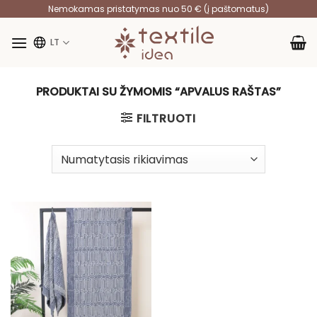
Skip
Nemokamas pristatymas nuo 50 € (į paštomatus)
to
content
LT
PRODUKTAI SU ŽYMOMIS “APVALUS RAŠTAS”
FILTRUOTI